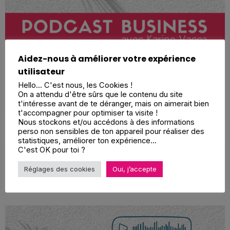
Aidez-nous à améliorer votre expérience
utilisateur
Hello... C'est nous, les Cookies !
On a attendu d'être sûrs que le contenu du site
Continue Reading →
t'intéresse avant de te déranger, mais on aimerait bien
t'accompagner pour optimiser ta visite !
Nous stockons et/ou accédons à des informations
perso non sensibles de ton appareil pour réaliser des
statistiques, améliorer ton expérience...
C'est OK pour toi ?
Publicité ou gratuité des relations
Réglages des cookies
Oui, j’accepte
presse quand on est entrepreneur ?