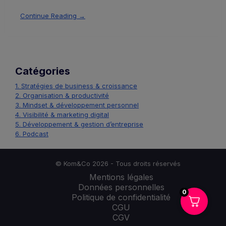
Continue Reading →
Catégories
1. Stratégies de business & croissance
2. Organisation & productivité
3. Mindset & développement personnel
4. Visibilité & marketing digital
5. Développement & gestion d’entreprise
6. Podcast
© Kom&Co 2026 - Tous droits réservés
Mentions légales
Données personnelles
0
Politique de confidentialité
CGU
CGV