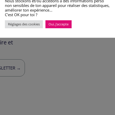
Nous stockons et/ou accédons à des informations perso
non sensibles de ton appareil pour réaliser des statistiques,
améliorer ton expérience...
C'est OK pour toi ?
ques
Réglages des cookies
Oui, j’accepte
re et
SLETTER →