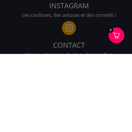
INSTAGRAM
Les coulisses, des astuces et des conseils !
0
CONTACT
Une question, un doute ou besoin d’un
complément d’info sur un programme ?
ENVOIE NOUS UN E-MAIL !
FACEBOOK
Des tips, des astuces et du rire !