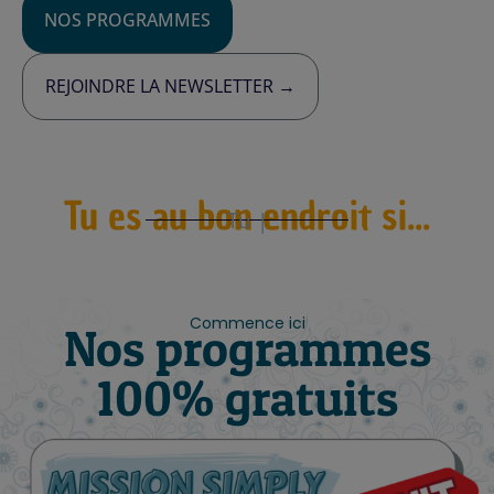
NOS PROGRAMMES
REJOINDRE LA NEWSLETTER →
Tu es au bon endroit si...
Tu es prête à structurer to
|
Commence ici
Nos programmes
100% gratuits