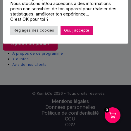
Nous stockons et/ou accédons à des informations
planification 🗓️
perso non sensibles de ton appareil pour réaliser des
statistiques, améliorer ton expérience...
C'est OK pour toi ?
97
€
Réglages des cookies
Oui, j’accepte
quantité
Ajouter au panier
de
CEO
A propos de ce programme
Day
+ d'infos
Bilan
Avis de nos clients
et
planification
🗓️
© Kom&Co 2026 - Tous droits réservés
Mentions légales
Données personnelles
0
Politique de confidentialité
CGU
CGV