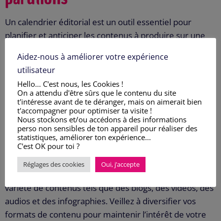
Un calendrier éditorial est un outil essentiel pour
planifier et anticiper les contenus à produire sur une
période donnée, afin de ne jamais être à court d’idées
Aidez-nous à améliorer votre expérience
ou dépassé par le manque de temps. Cette
utilisateur
planification efficace permet une publication régulière
Hello... C'est nous, les Cookies !
et cohérente de contenu tout en optimisant votre
On a attendu d'être sûrs que le contenu du site
référencement (SEO) et l’engagement de votre public.
t'intéresse avant de te déranger, mais on aimerait bien
t'accompagner pour optimiser ta visite !
Pour commencer, il est important d’établir vos
Nous stockons et/ou accédons à des informations
perso non sensibles de ton appareil pour réaliser des
objectifs et de connaître votre public cible en
statistiques, améliorer ton expérience...
comprenant leurs attentes vis-à-vis de votre contenu.
C'est OK pour toi ?
Ensuite, planifiez à l’avance votre calendrier éditorial en
Réglages des cookies
Oui, j’accepte
incluant les dates et les sujets, afin d’assurer une
variété de contenus tels que des blogs, des vidéos, des
audios et des infographies. Veillez à diversifier vos
formats de contenu pour maintenir l’intérêt de votre