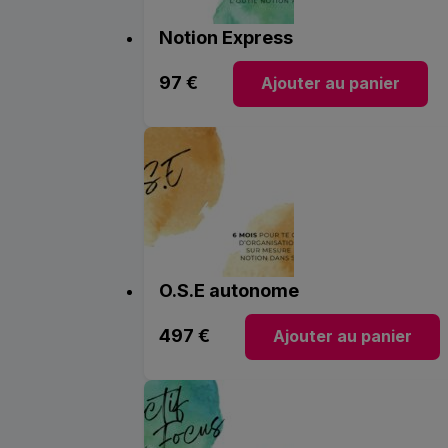
Notion Express
97
€
Ajouter au panier
O.S.E autonome
497
€
Ajouter au panier