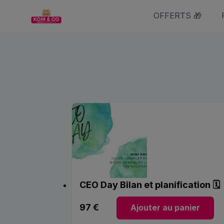
Skip
OFFERTS 🎁
to
content
CEO Day Bilan et planification 🗓️
97
€
Ajouter au panier