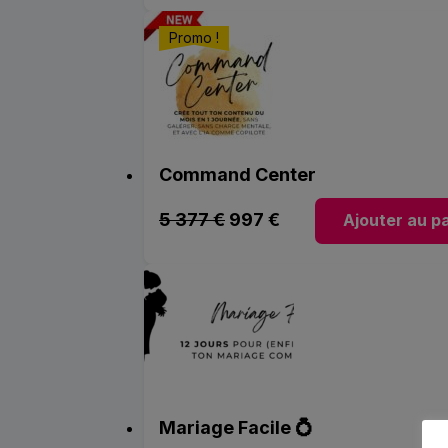
Promo !
Command Center
Le
Le
5 377
€
997
€
Ajouter au p
prix
prix
initial
actuel
était :
est :
5
997 €.
377 €.
Mariage Facile 💍